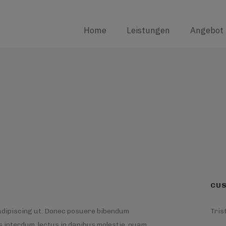
IONAL TAGS
Home
Leistungen
Angebot
CU
 adipiscing ut. Donec posuere bibendum
Tris
 interdum, lectus in dapibus molestie, quam