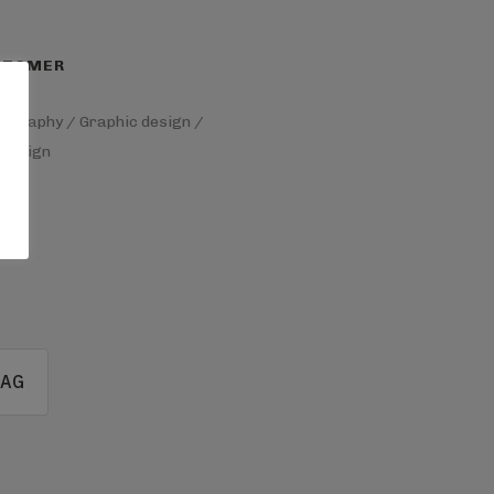
STOMER
ography / Graphic design /
 design
TAG