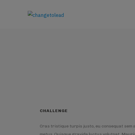
JUPITER PROMOT
Anfang
Portfolios
JUPITER PROMOTIONAL TAGS
CHALLENGE
Cras tristique turpis justo, eu consequat sem
metus. Quisque gravida luctus volutpat. Mauris