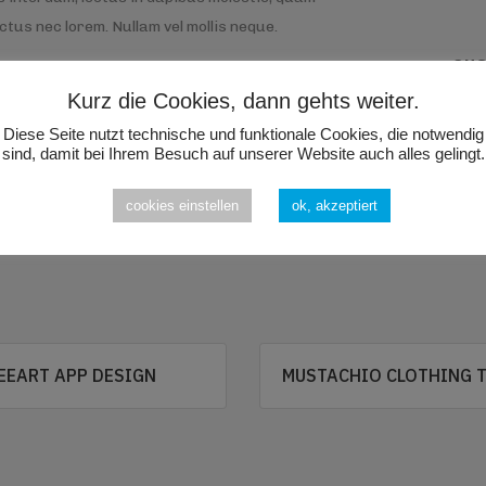
ectus nec lorem. Nullam vel mollis neque.
CU
Kurz die Cookies, dann gehts weiter.
Phot
Diese Seite nutzt technische und funktionale Cookies, die notwendig
Web
sind, damit bei Ihrem Besuch auf unserer Website auch alles gelingt.
cookies einstellen
ok, akzeptiert
EEART APP DESIGN
MUSTACHIO CLOTHING 