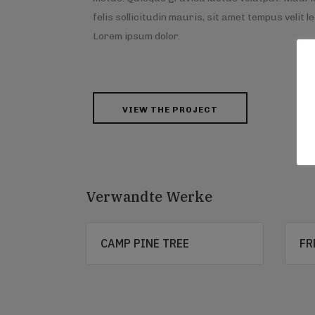
felis sollicitudin mauris, sit amet tempus velit l
Lorem ipsum dolor.
VIEW THE PROJECT
Verwandte Werke
CAMP PINE TREE
FR